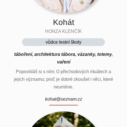
Kohát
HONZA KLENČÍK
vůdce lestní školy
táboření, architektura tábora, vázanky, totemy
,
vaření
Popovídáš si s ním: O přechodových rituálech a
jejich významu; proč je dobré zkoušet i věci, které
neumíme.
kohat@seznam.cz