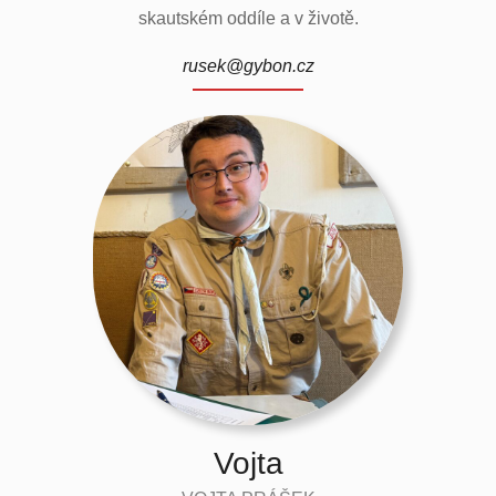
skautském oddíle a v životě.
rusek@gybon.cz
Vojta