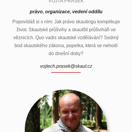
VOJTA PRÁŠEK
právo, organizace, vedení oddílu
Popovídáš si s ním: Jak právo skautingu komplikuje
život. Skautské průšvihy a skautští průšviháři ve
věznicích. Quo vadis skautské vzdělávání? Sedmý
bod skautského zákona, popelka, která se nehodí
do dnešní doby?
vojtech.prasek@skaut.cz