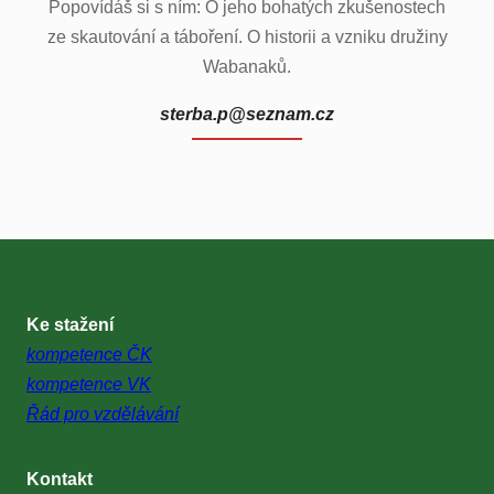
Popovídáš si s ním: O jeho bohatých zkušenostech
ze skautování a táboření. O historii a vzniku družiny
Wabanaků.
sterba.p@seznam.cz
Ke stažení
kompetence ČK
kompetence VK
Řád pro vzdělávání
Kontakt