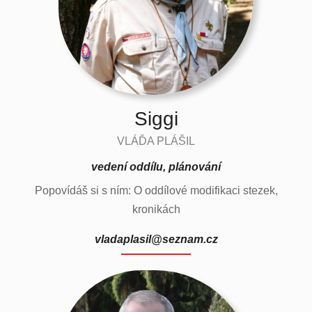
Siggi
VLÁĎA PLÁŠIL
vedení oddílu, plánování
Popovídáš si s ním: O oddílové modifikaci stezek,
kronikách
vladaplasil@seznam.cz