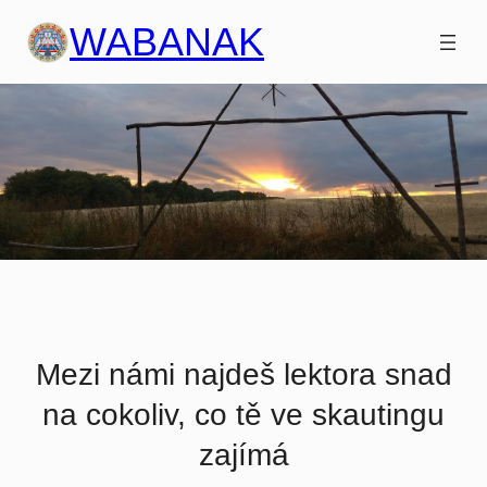
Přeskočit
WABANAK
na
obsah
Mezi námi najdeš lektora snad
na cokoliv, co tě ve skautingu
zajímá