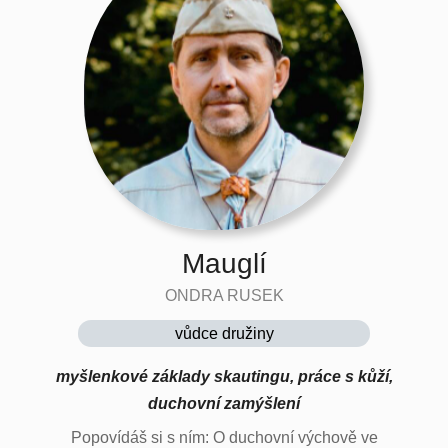
Mauglí
ONDRA RUSEK
vůdce družiny
myšlenkové základy skautingu, práce s kůží,
duchovní zamýšlení
Popovídáš si s ním: O duchovní výchově ve