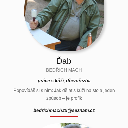
Ďab
BEDŘICH MACH
práce s kůží, dřevořezba
Popovídáš si s ním: Jak dělat s kůží na sto a jeden
způsob – je profík
bedrichmach.tu@seznam.cz