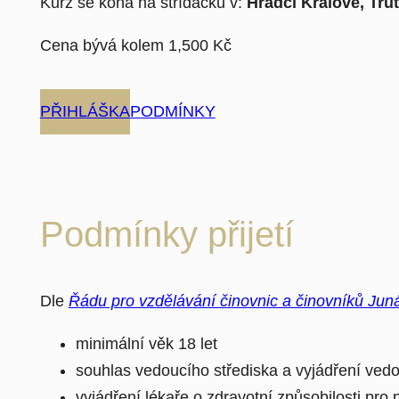
Kurz se koná na střídačku v:
Hradci Králové, Tru
Cena bývá kolem 1,500 Kč
PŘIHLÁŠKA
PODMÍNKY
Podmínky přijetí
Dle
Řádu pro vzdělávání činovnic a činovníků Jun
minimální věk 18 let
souhlas vedoucího střediska a vyjádření vedo
vyjádření lékaře o zdravotní způsobilosti pro 