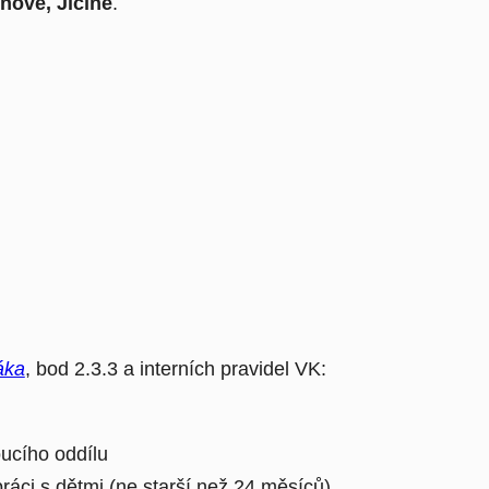
tnově, Jičíně
.
áka
, bod 2.3.3 a interních pravidel VK:
ucího oddílu
práci s dětmi (ne starší než 24 měsíců)