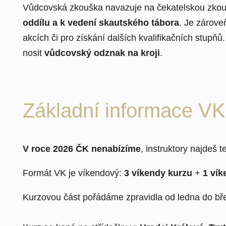
Vůdcovská zkouška navazuje na čekatelskou zkou
oddílu a k vedení skautského tábora
. Je zárove
akcích či pro získání dalších kvalifikačních stupň
nosit
vůdcovský odznak na kroji
.
Základní informace VK
V roce 2026 ČK nenabízíme
, instruktory najdeš t
Formát VK je víkendový:
3 víkendy kurzu
+
1 ví
Kurzovou část pořádáme zpravidla od ledna do břez