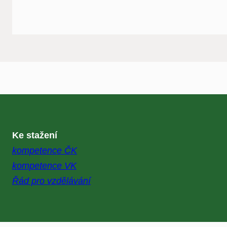
Ke stažení
kompetence ČK
kompetence VK
Řád pro vzdělávání