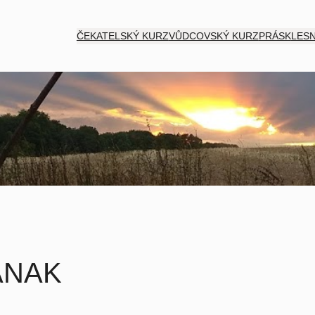
ČEKATELSKÝ KURZ
VŮDCOVSKÝ KURZ
PRÁSK
LESN
ANAK