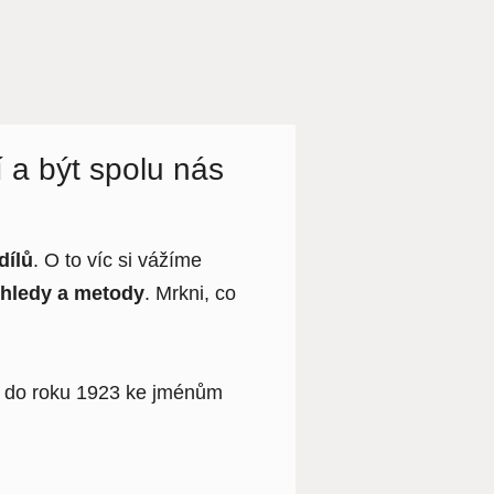
 a být spolu nás
dílů
. O to víc si vážíme
hledy a metody
. Mrkni, co
ž do roku 1923 ke jménům