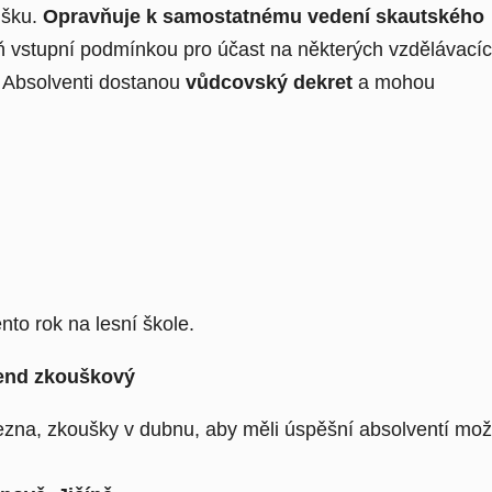
šku.
Opravňuje k samostatnému vedení skautského
ň vstupní podmínkou pro účast na některých vzdělávací
ů. Absolventi dostanou
vůdcovský dekret
a mohou
ento rok na lesní škole.
kend zkouškový
na, zkoušky v dubnu, aby měli úspěšní absolventí možnos