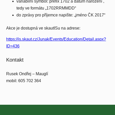
variabilní symbol: prefix 1702 a datum narození ,
tedy ve formátu „1702RRMMDD“
do zprávy pro příjemce napište: „jméno ČK 2017“
Akce je dostupná ve skautISu na adrese:
https://is.skaut.cz/Junak/Events/Education/Detail.aspx?
ID=436
Kontakt
Rusek Ondřej – Mauglí
mobil: 605 702 364