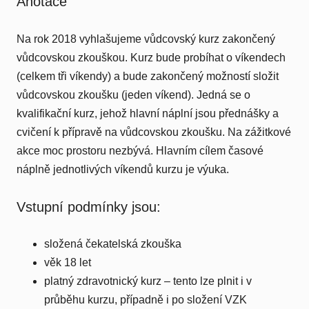
Anotace
Na rok 2018 vyhlašujeme vůdcovský kurz zakončený
vůdcovskou zkouškou. Kurz bude probíhat o víkendech
(celkem tři víkendy) a bude zakončený možností složit
vůdcovskou zkoušku (jeden víkend). Jedná se o
kvalifikační kurz, jehož hlavní náplní jsou přednášky a
cvičení k přípravě na vůdcovskou zkoušku. Na zážitkové
akce moc prostoru nezbývá. Hlavním cílem časové
náplně jednotlivých víkendů kurzu je výuka.
Vstupní podmínky jsou:
složená čekatelská zkouška
věk 18 let
platný zdravotnický kurz – tento lze plnit i v
průběhu kurzu, případně i po složení VZK