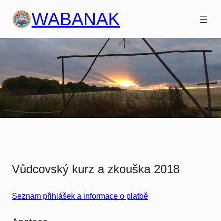
Přeskočit
WABANAK
na
obsah
Vůdcovský kurz a zkouška 2018
Seznam přihlášek a informace o platbě