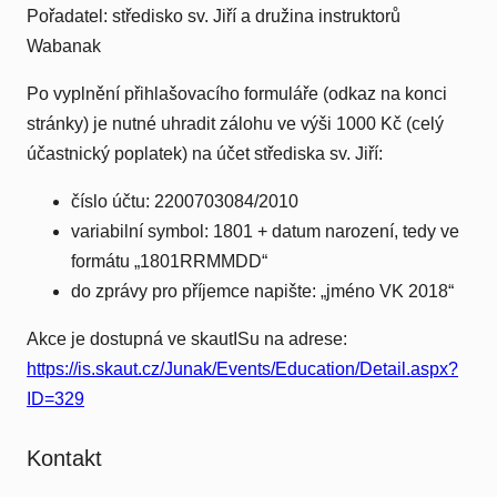
Pořadatel: středisko sv. Jiří a družina instruktorů
Wabanak
Po vyplnění přihlašovacího formuláře (odkaz na konci
stránky) je nutné uhradit zálohu ve výši 1000 Kč (celý
účastnický poplatek) na účet střediska sv. Jiří:
číslo účtu: 2200703084/2010
variabilní symbol: 1801 + datum narození, tedy ve
formátu „1801RRMMDD“
do zprávy pro příjemce napište: „jméno VK 2018“
Akce je dostupná ve skautISu na adrese:
https://is.skaut.cz/Junak/Events/Education/Detail.aspx?
ID=329
Kontakt