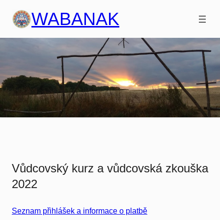
Přeskočit
WABANAK
na
obsah
Vůdcovský kurz a vůdcovská zkouška
2022
Seznam přihlášek a informace o platbě