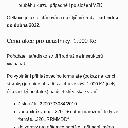
průběhu kurzu, případně i po složení VZK
Celkově je akce plánována na čtyři víkendy –
od ledna
do dubna 2022
.
Cena akce pro účastníky: 1.000 Kč
Pořadatel: středisko sv. Jiří a družina instruktorů
Wabanak
Po vyplnění přihlašovacího formuláře (odkaz na konci
stránky) je nutné uhradit zálohu ve výši 1.000 Kč (celý
účastnický poplatek) na účet střediska sv. Jiří:
číslo účtu: 2200703084/2010
variabilní symbol: 2201 + datum narození, tedy ve
formátu „2201RRMMDD“
do zprávy pro příjemce napište: „příjmení jméno