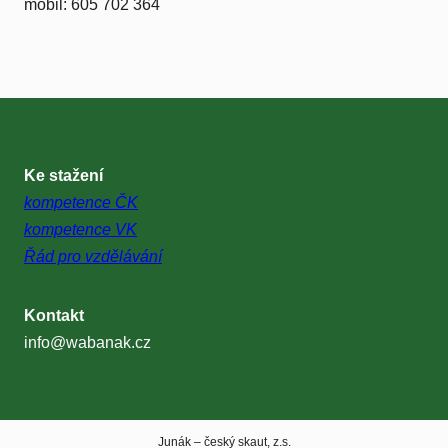
mobil: 605 702 364
Ke stažení
kompetence ČK
kompetence VK
Řád pro vzdělávání
Kontakt
info@wabanak.cz
Junák – český skaut, z.s.