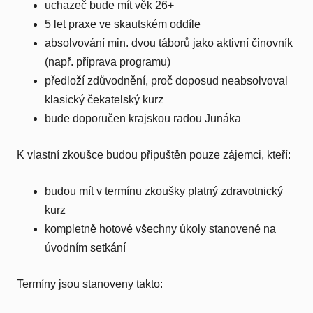
uchazeč bude mít věk 26+
5 let praxe ve skautském oddíle
absolvování min. dvou táborů jako aktivní činovník
(např. příprava programu)
předloží zdůvodnění, proč doposud neabsolvoval
klasický čekatelský kurz
bude doporučen krajskou radou Junáka
K vlastní zkoušce budou připuštěn pouze zájemci, kteří:
budou mít v termínu zkoušky platný zdravotnický
kurz
kompletně hotové všechny úkoly stanovené na
úvodním setkání
Termíny jsou stanoveny takto: