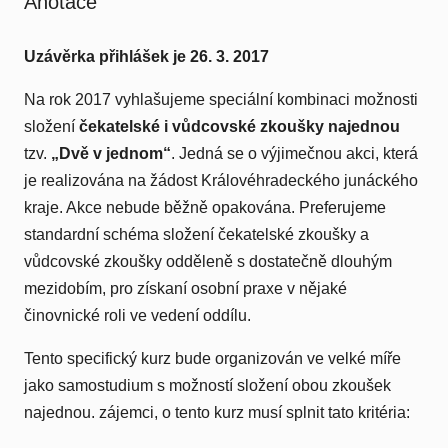
Anotace
Uzávěrka přihlášek je 26. 3. 2017
Na rok 2017 vyhlašujeme speciální kombinaci možnosti
složení
čekatelské i vůdcovské zkoušky najednou
tzv.
„Dvě v jednom“
. Jedná se o výjimečnou akci, která
je realizována na žádost Královéhradeckého junáckého
kraje. Akce nebude běžně opakována. Preferujeme
standardní schéma složení čekatelské zkoušky a
vůdcovské zkoušky odděleně s dostatečně dlouhým
mezidobím, pro získaní osobní praxe v nějaké
činovnické roli ve vedení oddílu.
Tento specifický kurz bude organizován ve velké míře
jako samostudium s možností složení obou zkoušek
najednou. zájemci, o tento kurz musí splnit tato kritéria: