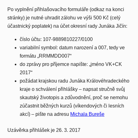
Po vyplnění přihlašovacího formuláře (odkaz na konci
stránky) je nutné uhradit zálohu ve výši 500 Kč (celý
účastnický poplatek) na účet okresní rady Junáka Jičín:
číslo účtu: 107-9889810227/0100
variabilní symbol: datum narození a 007, tedy ve
formátu „RRMMDD007“
do zprávy pro příjemce napište: „jméno VK+CK
2017“
požádat krajskou radu Junáka Královéhradeckého
kraje o schválení přihlášky – napsat stručně svůj
skautský životopis a zdůvodnění, proč se nemohu
zúčastnit běžných kurzů (víkendových či lesních
akcí) – pište na adresu
Michala Bureše
Uzávěrka přihlášek je 26. 3. 2017