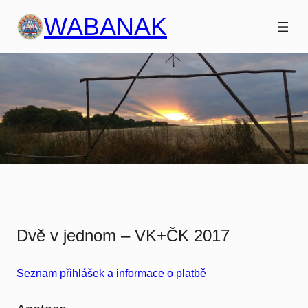
Přeskočit
WABANAK
na
obsah
Dvě v jednom – VK+ČK 2017
Seznam přihlášek a informace o platbě