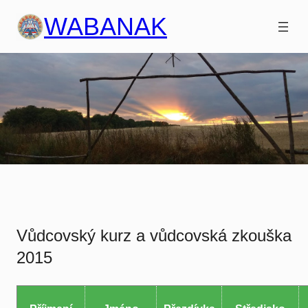
Přeskočit
WABANAK
na
obsah
Vůdcovský kurz a vůdcovská zkouška
2015