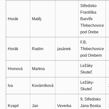
Středisko
Františka
Horák
Matěj
Barvíře
Třebechovice
pod Orebe
F.B.
Horák
Radim
jasánek
Třebechovice
pod Orebem
Ležáky
Hronová
Martina
Skuteč
Ležáky-
Iva
Kovárníková
Skuteč
9. Středisko
Kvapil
Jan
Veverka
Jana Boska