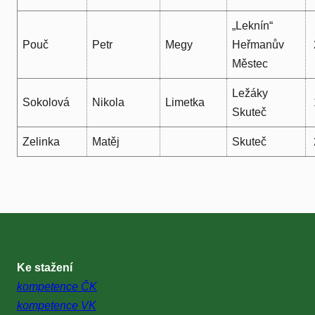
„Leknín“
Pouč
Petr
Megy
Heřmanův
Městec
Ležáky
Sokolová
Nikola
Limetka
Skuteč
Zelinka
Matěj
Skuteč
Ke stažení
kompetence ČK
kompetence VK