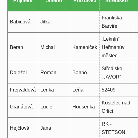
Příjmení
Jméno
Přezdívka
Středisko
Františka
Babicová
Jitka
Barvíře
„Leknín“
Beran
Michal
Kameníček
Heřmanův
městec
Středisko
Doležal
Roman
Bahno
„JAVOR“
Frejvaldová
Lenka
Léňa
52409
Kostelec nad
Granátová
Lucie
Housenka
Orlicí
RK -
Hejčlová
Jana
STETSON