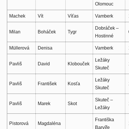
Olomouc
Machek
Vít
Víťas
Vamberk
Dobráček –
Milan
Boháček
Tygr
Hostinné
Müllerová
Denisa
Vamberk
Ležáky
Pavliš
David
Klobouček
Skuteč
Ležáky
Pavliš
František
Kosťa
Skuteč
Skuteč –
Pavliš
Marek
Skot
Ležáky
Františka
Pistorová
Magdaléna
Barvíře