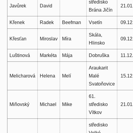
středisko
Javůrek
David
21.01
Brána Jičín
Křenek
Radek
Beefman
Vsetín
09.12
Skála,
Křesťan
Miroslav
Míra
09.12
Hlinsko
Luštinová
Markéta
Mája
Dobruška
11.12
Araukarit
Melicharová
Helena
Melí
Malé
15.12
Svatoňovice
61.
Miňovský
Michael
Mike
středisko
21.01
Vítkov
středisko
Velké