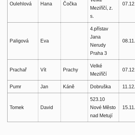
Oulehlová
Hana
Čočka
07.12
Meziříčí, z.
s.
4.přístav
Jana
Paligová
Eva
08.11
Nerudy
Praha 3
Velké
Prachař
Vít
Prachy
07.12
Meziříčí
Pumr
Jan
Káně
Dobruška
11.12
523.10
Tomek
David
Nové Město
15.11
nad Metují