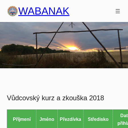
Přeskočit
WABANAK
na
obsah
Vůdcovský kurz a zkouška 2018
Da
Příjmení
Jméno
Přezdívka
Středisko
přih