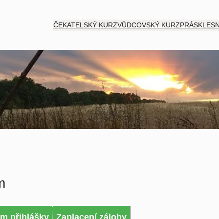
ČEKATELSKÝ KURZ
VŮDCOVSKÝ KURZ
PRÁSK
LESN
m
m přihlášky
Zaplacení zálohy