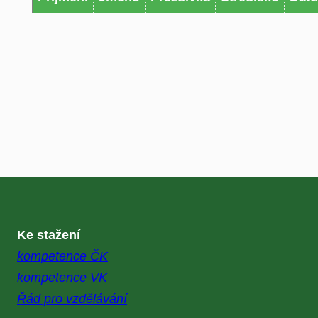
Ke stažení
kompetence ČK
kompetence VK
Řád pro vzdělávání