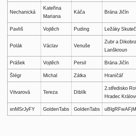
Kateřina
Nechanická
Káča
Brána Jičín
Mariana
Pavliš
Vojtěch
Puding
Ležáky Skuteč
Zubr a Dikobr
Polák
Václav
Venuše
Lanškroun
Prášek
Vojtěch
Persil
Brána Jičín
Šlégr
Michal
Zátka
Hraničář
2.středisko R
Vitvarová
Tereza
Diblík
Hradec Králov
xnMSrJyFY
GoldenTabs
GoldenTabs
uBIgRFwAFjM