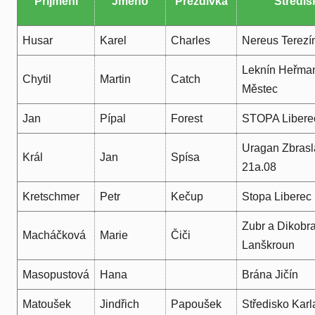
Příjmení
Jméno
Přezdívka
Středis
Husar
Karel
Charles
Nereus Terezí
Leknín Heřma
Chytil
Martin
Catch
Městec
Jan
Pípal
Forest
STOPA Libere
Uragan Zbrasl
Král
Jan
Spísa
21a.08
Kretschmer
Petr
Kečup
Stopa Liberec
Zubr a Dikobr
Macháčková
Marie
Čiči
Lanškroun
Masopustová
Hana
Brána Jičín
Matoušek
Jindřich
Papoušek
Středisko Kar