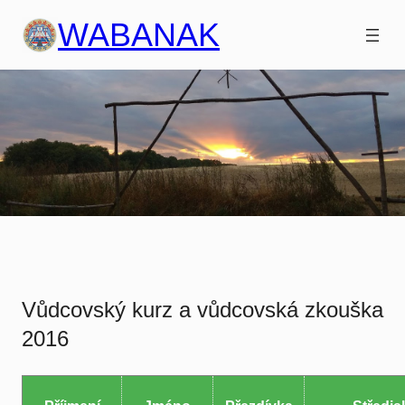
Přeskočit
WABANAK
na
obsah
Vůdcovský kurz a vůdcovská zkouška
2016